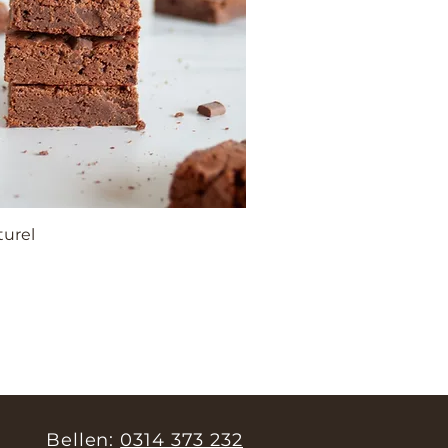
urel
Bellen:
0314 373 232