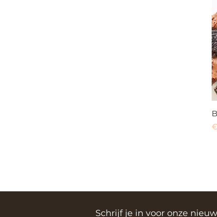
B
P
€
Schrijf je in voor onze nieuw