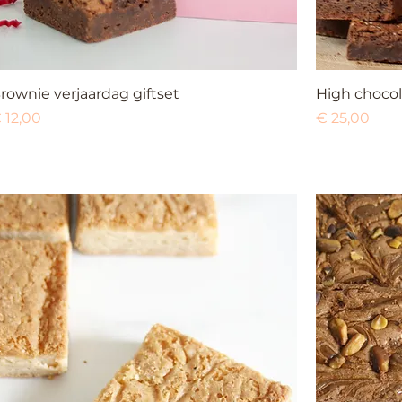
rownie verjaardag giftset
High chocol
rijs
Prijs
 12,00
€ 25,00