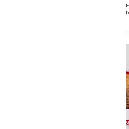
H
b
1