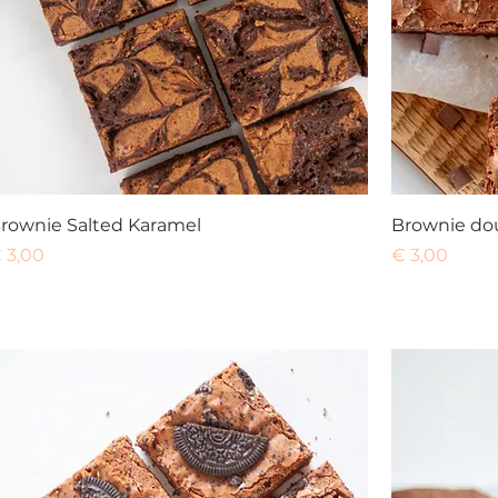
rownie Salted Karamel
Brownie do
rijs
Prijs
 3,00
€ 3,00