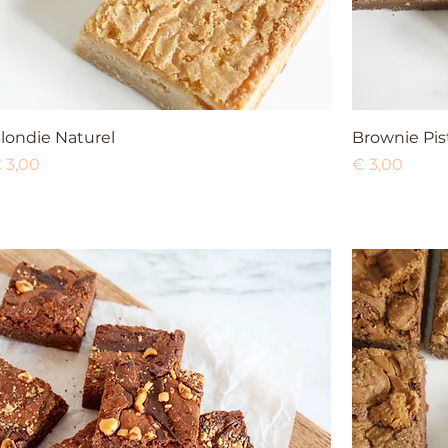
londie Naturel
Brownie Pis
rijs
Prijs
 3,00
€ 3,00