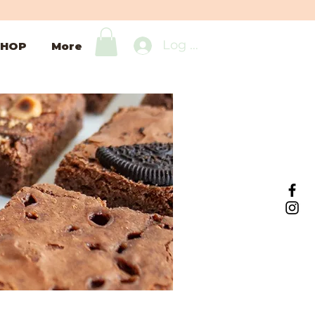
Log In
HOP
More