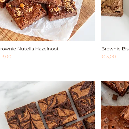
rownie Nutella Hazelnoot
Brownie Bis
rijs
Prijs
 3,00
€ 3,00